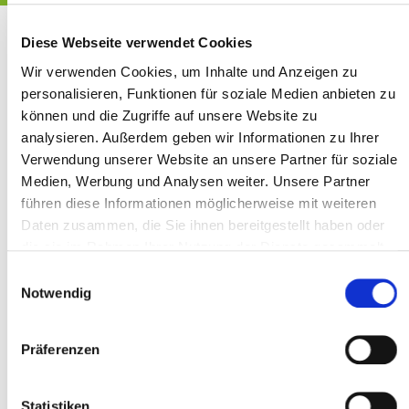
Diese Webseite verwendet Cookies
Wir verwenden Cookies, um Inhalte und Anzeigen zu
personalisieren, Funktionen für soziale Medien anbieten zu
Unser Expert:innen-Team
können und die Zugriffe auf unsere Website zu
analysieren. Außerdem geben wir Informationen zu Ihrer
Verwendung unserer Website an unsere Partner für soziale
Als HR Akademie München begleiten wir
Medien, Werbung und Analysen weiter. Unsere Partner
Unternehmen, die ihr Personalwesen strategisch
führen diese Informationen möglicherweise mit weiteren
weiterentwickeln möchten. Mit dem HR Executive
Review profitieren Sie von erfahrenen HR-
Daten zusammen, die Sie ihnen bereitgestellt haben oder
Expert:innen, die seit vielen Jahren Organisationen
die sie im Rahmen Ihrer Nutzung der Dienste gesammelt
unterschiedlicher Größe und Branche beraten.
haben.
Unsere Coaches und Berater:innen bringen
Einwilligungsauswahl
operative Führungserfahrung, Prozesskompetenz
Notwendig
und Coaching-Expertise zusammen – für Analysen,
die praxisnah, objektiv und umsetzbar sind. Wir
stellen für jedes Projekt gezielt das passende
Präferenzen
Expert:innen-Team zusammen. Sprechen Sie uns
gerne an!
Statistiken