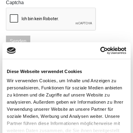
Captcha
Senden
Sie haben Interesse an unserer Ausbildung zum
Diese Webseite verwendet Cookies
Systemischen Business Coach oder einem unserer
Wir verwenden Cookies, um Inhalte und Anzeigen zu
anderen Angebote? Melden Sie sich bei uns und
personalisieren, Funktionen für soziale Medien anbieten
erhalten Sie Antworten auf Ihre ganz persönlichen
Fragen - schnell und unkompliziert über unser
zu können und die Zugriffe auf unsere Website zu
Kontaktformular.
analysieren. Außerdem geben wir Informationen zu Ihrer
Verwendung unserer Website an unsere Partner für
Nachdem Sie das Kontaktformular erfolgreich versendet
haben, melden wir uns zeitnah bei Ihnen.
soziale Medien, Werbung und Analysen weiter. Unsere
Partner führen diese Informationen möglicherweise mit
weiteren Daten zusammen, die Sie ihnen bereitgestellt