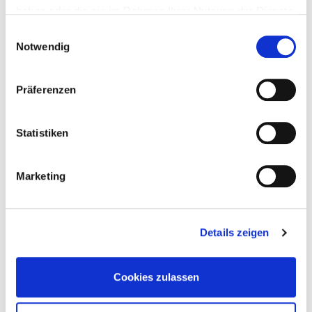
haben oder die sie im Rahmen Ihrer Nutzung der Dienste
gesammelt haben.
Einwilligungsauswahl
Notwendig
Präferenzen
Statistiken
Marketing
Sie möchten gleich mit uns sprechen?
Rufen Sie uns gerne unter 089 - 41312913 an.
Details zeigen
Oder vereinbaren Sie einen
Termin für ein
unverbindliches Beratungsgespräch
.
Cookies zulassen