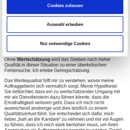
durchgeführten Trainings haben nicht nur mir, sondern
Cookies zulassen
auch den Teilnehmenden viel Freude bereitet. Das
unmittelbare Feedback dazu war durchweg positiv.
Aussagen wie „ich hätte nicht gedacht, dass ich hier so viel
Neues lernen kann“ oder „Danke, für diesen hilfreichen
Auswahl erlauben
Workshop“ klingen noch in meinen Ohren.
Auch ich möchte unbedingt eine top Qualität abliefern!
Nur notwendige Cookies
Aber was mir im Kontakt mit meiner Kundin fehlt, ist das
wertschätzende Miteinander.
Ohne
Wertschätzung
wird das Streben nach hoher
Qualität in dieser Situation zu einer überkritischen
Fehlersuche. Ich erlebe Geringschätzung.
Das Wertequadrat hilft mir zu verstehen, wovor meine
Auftraggeberin sich vermutlich sorgt. Meine Hypothese:
Sie befürchtet, dass ein zu wertschätzender Umgang mit
mir als Dienstleisterin dazu führen könnte, dass die
Ernsthaftigkeit verloren geht. Dass ich mich nicht
ausreichend anstrenge und dies letztlich zu einem
Qualitätsverlust führt. Sie entscheidet sich dafür, mich
lieber „hart an die Kandare“ zu nehmen und mir vor Augen
zu führen, dass ich mich stark bemühen muss, um ihren