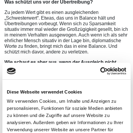
Was schützt uns vor der Übertreibung?
Zu jedem Wert gibt es einen ausgleichenden
„Schwesterwert“. Etwas, das uns in Balance hält und
Übertreibungen vorbeugt. Wenn sich zu Sparsamkeit
situativ immer mal wieder die Großzügigkeit gesellt, bin ich
in meinem Verhalten ausgewogen. Auch wenn ich als sehr
ehrlicher Mensch situativ in der Lage bin, diplomatische
Worte zu finden, bringt mich das in eine Balance. Und
schützt mich davor, andere zu verletzen.
Wie schaut es aber aus, wenn der Ausgleich
nicht
stattfindet?
Dazu ein aktuelles Beispiel aus meinem eigenen
Dienstleister-Alltag:
Diese Webseite verwendet Cookies
Frau X, Personalentwicklerin aus dem Unternehmen Y,
strebt für interne Weiterbildungsmaßnahmen eine sehr
Wir verwenden Cookies, um Inhalte und Anzeigen zu
hohe Qualität an. Sie möchte sicherstellen, dass externe
personalisieren, Funktionen für soziale Medien anbieten
Dienstleister keine Maßnahmen von der Stange liefern,
zu können und die Zugriffe auf unsere Website zu
sondern sich inhaltlich zu 100% auf die speziellen
Bedürfnisse der Mitarbeitenden fokussieren. Auch an die
analysieren. Außerdem geben wir Informationen zu Ihrer
methodischen Kompetenzen stellt sie sehr hohe
Verwendung unserer Website an unsere Partner für